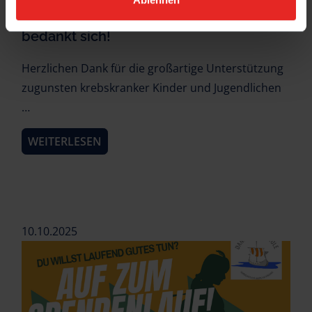
Die Deutsche Kinderkrebsstiftung
bedankt sich!
Herzlichen Dank für die großartige Unterstützung
zugunsten krebskranker Kinder und Jugendlichen
…
WEITERLESEN
10.10.2025