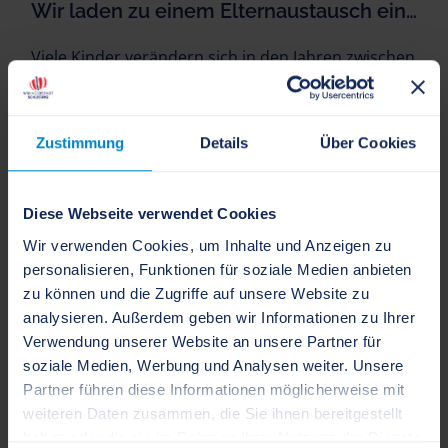
Wir laden zu einem Elternaustausch ein…
Viele Kinder verändern sich in den Jahren zwischen
der 5. und 7. Klasse spürbar. Wir möchten mit
Ihnen ins Gespräch kommen.
Zustimmung
Details
Über Cookies
WEITERLESEN
Diese Webseite verwendet Cookies
Wir verwenden Cookies, um Inhalte und Anzeigen zu
personalisieren, Funktionen für soziale Medien anbieten
13.02.2026
zu können und die Zugriffe auf unsere Website zu
analysieren. Außerdem geben wir Informationen zu Ihrer
Verwendung unserer Website an unsere Partner für
soziale Medien, Werbung und Analysen weiter. Unsere
Partner führen diese Informationen möglicherweise mit
weiteren Daten zusammen, die Sie ihnen bereitgestellt
haben oder die sie im Rahmen Ihrer Nutzung der Dienste