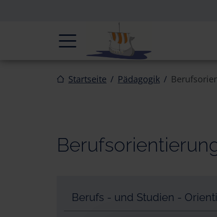
Zur Navigation springen
Zum Inhalt springen
Navigation
Startseite
Pädagogik
Berufsorie
Berufsorientierun
Berufs - und Studien - Orie