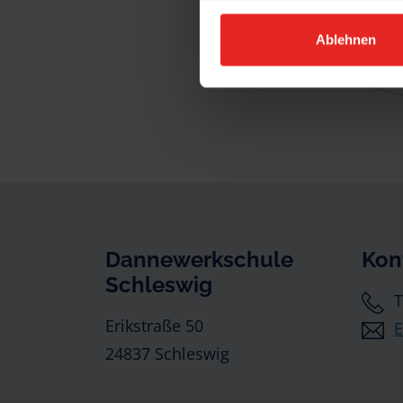
Ablehnen
Dannewerkschule
Kon
Schleswig
T
Erikstraße 50
E
24837 Schleswig