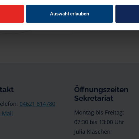
Auswahl erlauben
takt
Öffnungszeiten
Sekretariat
elefon:
04621 814780
Montag bis Freitag:
-Mail
07:30 bis 13:00 Uhr
Julia Kläschen