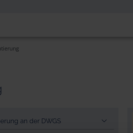
ntierung
g
ntierung an der DWGS