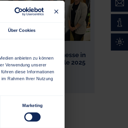
Kont
Impr
Über Cookies
Date
Anklicken! Schülermesse in
 Medien anbieten zu können
der Dannewerkschule 2025
hrer Verwendung unserer
 führen diese Informationen
ie im Rahmen Ihrer Nutzung
Marketing