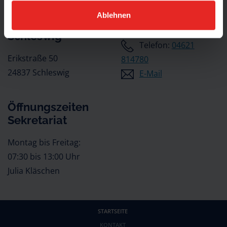
Ablehnen
Dannewerkschule
Kontakt
Schleswig
Telefon:
04621
Erikstraße 50
814780
24837 Schleswig
E-Mail
Öffnungszeiten
Sekretariat
Montag bis Freitag:
07:30 bis 13:00 Uhr
Julia Kläschen
STARTSEITE
KONTAKT