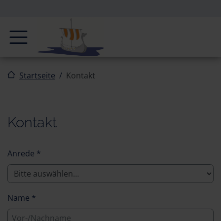
Zur Navigation springen
Zum Inhalt springen
Navigation
Startseite
Kontakt
Kontakt
Anrede
*
Name
*