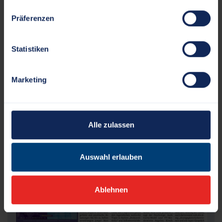
„Schaut auf eure Stärken“
Präferenzen
Prominenz mit wichtiger Botschaft zu Gast an
der Dannewerkschule
Statistiken
Marketing
Alle zulassen
Auswahl erlauben
Ablehnen