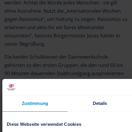
werden. Achtet die Würde jedes Menschen - sie gilt
ohne Ausnahme. Nutzt die „Internationalen Wochen
gegen Rassismus“, um Haltung zu zeigen, Rassismus zu
erkennen und aktiv für ein faires Miteinander
einzutreten“, betonte Bürgermeister Jonas Kähler in
seiner Begrüßung.
Die beiden Schulklassen der Dannewerkschule
gehörten zu den ersten Gruppen, die den rund 60 bis
90 Minuten dauernden Stadtrundgang ausprobierten.
Entwickelt wurde das Angeboth gemeinschaftlich von
mehreren Einrichtungen und Initiativen aus Schleswig.
Der Actionbound kann während der Aktionswochen
Zustimmung
Details
individuell per Smartphone gespielt werden, alternativ
stellt die Stadtbücherei kostenfrei Tablets zur
Diese Webseite verwendet Cookies
Verfügung. Der Rundgang ist auch in einer