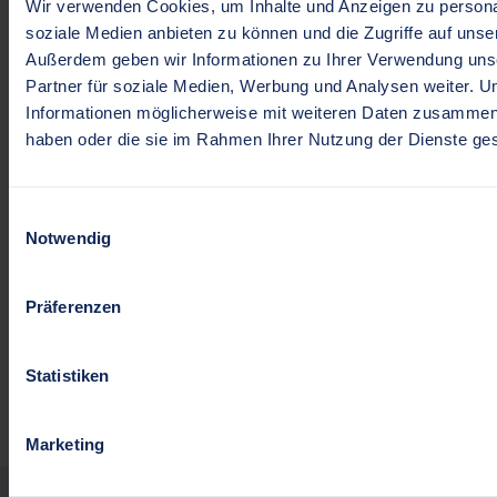
Wir verwenden Cookies, um Inhalte und Anzeigen zu personal
barrierefreien Version verfügbar. Der digitale
soziale Medien anbieten zu können und die Zugriffe auf unse
Stadtrundgang kann direkt über folgenden Link
Außerdem geben wir Informationen zu Ihrer Verwendung uns
gestartet werden:
Partner für soziale Medien, Werbung und Analysen weiter. U
https://de.actionbound.com/qrcodes/schleswigzeigthalt
Informationen möglicherweise mit weiteren Daten zusammen, d
haben oder die sie im Rahmen Ihrer Nutzung der Dienste g
Die „Internationalen Wochen gegen Rassismus“ finden
bundesweit vom 16. bis 29. März 2026 unter dem
Einwilligungsauswahl
Motto „100 % Menschenwürde. Zusammen gegen
Notwendig
Rassismus und Rechtsextremismus“ statt. Auch in
Schleswig sind in diesem Zeitraum weitere Aktionen
Präferenzen
und sichtbare Zeichen im Stadtgebiet geplant.
ZURÜCK
Statistiken
Marketing