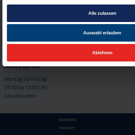
Dannewerkschule
Kontakt
Alle zulassen
Schleswig
Telefon:
04621
Erikstraße 50
814780
Auswahl erlauben
24837 Schleswig
E-Mail
Ablehnen
Öffnungszeiten
Sekretariat
Montag bis Freitag:
07:30 bis 13:00 Uhr
Julia Kläschen
STARTSEITE
KONTAKT